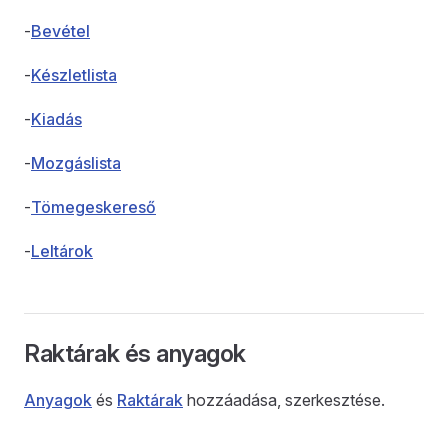
-
Bevétel
-
Készletlista
-
Kiadás
-
Mozgáslista
-
Tömegeskereső
-
Leltárok
Raktárak és anyagok
Anyagok
és
Raktárak
hozzáadása, szerkesztése.