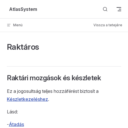
Skip to content
AtlasSystem
Menü
Vissza a tetejére
Raktáros
Raktári mozgások és készletek
Ez a jogosultság teljes hozzáférést biztosít a
Készletkezeléshez
.
Lásd:
-
Átadás