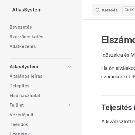
AtlasSystem
Keresés
K
Skip to content
Sidebar Navigation
Bevezetés
Elszámo
Szerződéskötés
Adatkezelés
Időszakra és M
AtlasSystem
Ha ön alválako
Általános leírás
számukra ki TIB-
Telepítés
Első használat
Felület
Teljesítés 
Vezérlőpult
A kiválasztott 
Teendők
Üzenetek