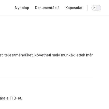
Main Navigation
Nyitólap
Dokumentáció
Kapcsolat
i teljesítményüket, követheti mely munkák lettek már
ára a TIB-et.