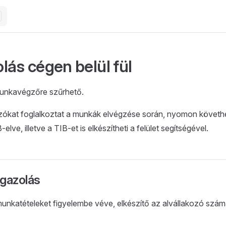
lás cégen belül fül
unkavégzőre szűrhető.
zókat foglalkoztat a munkák elvégzése során, nyomon követhet
elve, illetve a TIB-et is elkészítheti a felület segítségével.
igazolás
munkatételeket figyelembe véve, elkészítő az alvállakozó szám